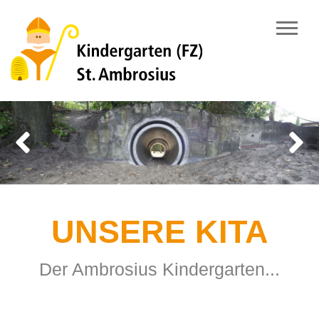
Previous
Next
UNSERE KITA
Der Ambrosius Kindergarten...